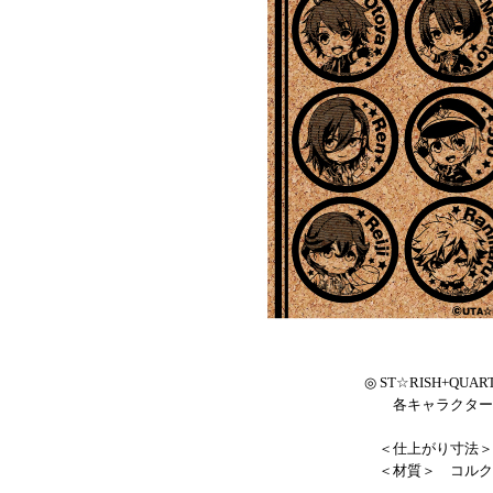
◎ ST☆RISH+Q
各キャラクターご
＜仕上がり寸法＞ A
＜材質＞ コルク